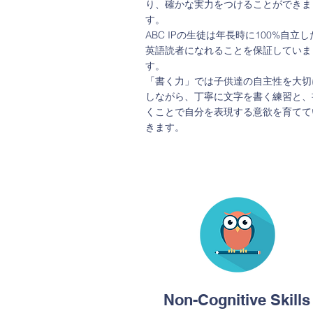
り、確かな実力をつけることができま
自分はこんなことができるんだ！とい
す。
「有能感」を加えた「自己重要感」を
ABC IPの生徒は年長時に100%自立し
み、心の折れないしっかり根の張った
英語読者になれることを保証していま
気な心を育てることを大切に考えてい
す。
す。
「書く力」では子供達の自主性を大切
しながら、丁寧に文字を書く練習と、
くことで自分を表現する意欲を育てて
きます。
English Skills
会話力と100%英語本が
読める力
ABC IPでは4年間の早期英語教育に
英語の4技能である「聴く力」「話す
力」「読む力」「書く力」をバラン
Non-Cognitive Skills
く伸ばしていきます。