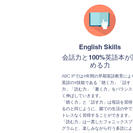
Self-Esteem
自己重要感
English Skills
会話力と100%英語本が
「どんな自分も存在すること自体に価
める力
がある」と実感できることが「自己肯
感」であり、これは誰もが無意識に必
ABC IPでは4年間の早期英語教育によ
としている、人が生きるためのエネル
英語の4技能である「聴く力」「話す
ーです。主に0歳から6歳までの未就学
力」「読む力」「書く力」をバランス
に形成されると言われています。「自
く伸ばしていきます。
肯定感」を育てるためには、どんな時
「聴く力」と「話す力」は母語を習得
あなたの味方であり、無条件に愛して
るのと同じように、園での生活の中で
る、というメッセージを子供に届けま
トレスなく習得することができます。
す。その為、親や育成者の接し方・言
「読む力」は一貫したフォニックスプ
がけが重要になってきます。ABC IPで
グラムと、楽しみながら行う多読によ
たっぷりの「自己肯定感」をベースに