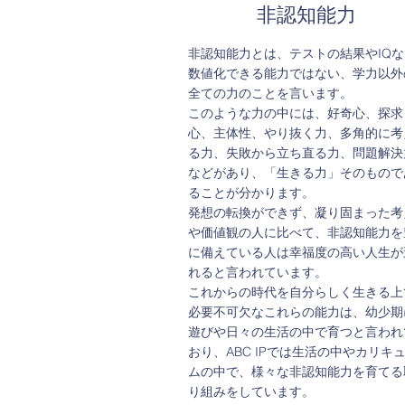
「聴く力」と「話す力」は母語を習
​非認知能力
るのと同じように、園での生活の中
トレスなく習得することができます
非認知能力とは、テストの結果やIQな
「読む力」は一貫したフォニックス
数値化できる能力ではない、学力以外
グラムと、楽しみながら行う多読に
全ての力のことを言います。
り、確かな実力をつけることができ
このような力の中には、好奇心、探求
す。
ABC IPの生徒は年長時に100%
心、主体性、やり抜く力、多角的に考
した英語読者になれることを保証し
る力、失敗から立ち直る力、問題解決
ます。
などがあり、「生きる力」そのもので
「書く力」では子供達の自主性を大
ることが分かります。
しながら、丁寧に文字を書く練習と
発想の転換ができず、凝り固まった考
くことで自分を表現する意欲を育て
や価値観の人に比べて、非認知能力を
きます。
に備えている人は幸福度の高い人生が
れると言われています。
これからの時代を自分らしく生きる上
必要不可欠なこれらの能力は、幼少期
遊びや日々の生活の中で育つと言われ
おり、ABC IPでは生活の中やカリキ
ムの中で、様々な非認知能力を育てる
り組みをしています。