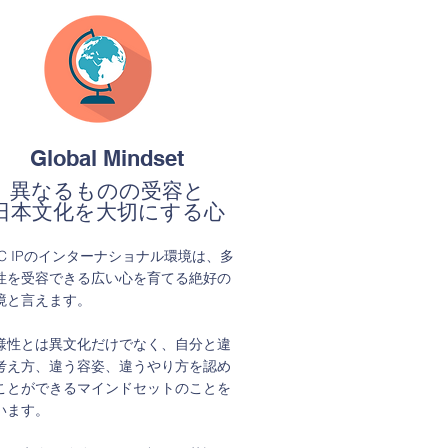
Global Mindset
異なるものの受容と
Global Mindset
日本文化を大切にする心
異なるものの受容と
C IPのインターナショナル環境は、多
日本文化を大切にする心
を受容できる広い心を育てる絶好の
と言えます。
BC IPのインターナショナル環境は、多
性とは異文化だけでなく、自分と違
性を受容できる広い心を育てる絶好の
え方、違う容姿、違うやり方を認め
境と言えます。
とができるマインドセットのことを
ます。
様性とは異文化だけでなく、自分と違
、七夕や節分などのお祝いを英語で
考え方、違う容姿、違うやり方を認め
ことで自国の文化を大切にし、日々
ことができるマインドセットのことを
活の中で日本人としてのマナーや所
います。
しっかり身につけます。