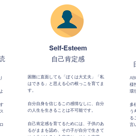
Creativity
多角的に考える力・問題解決力
Self-Esteem
読
自己肯定感
値
子供ならではのおもしろい発想を大切に
AB
定
し、「一般的な」取り組み方だけでな
様性
要
く、自分で方法を考え出すことができる
環境
困難に直面しても「ぼくは大丈夫」「私
り
A
ギ
力を評価します。固定概念を捨て、見る
多様
はできる」と思える心の根っこを育てま
様
時
もの全てが真実ではないかも知れないと
う考
す。
よ
環
己
いう視点を持ち、問題に遭遇した時に
るこ
も
色々な角度から考えて問題解決の糸口を
言い
自分自身を信じるこの感情なしに、自分
す
多
い
見つけ出す力を養っていきます。
また
の人生を生きることは不可能です。
ス
う
行う
る
葉
の生
自己肯定感を育てるためには、子供のあ
ロ
言
は
作を
るがままを認め、その子が自分で生きて
、