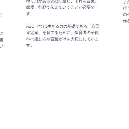
ゆく力があると心底信じ、それを言葉、
ま
う
態度、行動で伝えていくことが必要で
行
育
す。
た
の
元
作
ま
ABC IPでは生きる力の基礎である「自己
肯定感」を育てるために、保育者の子供
に
への接し方や言葉がけを大切にしていま
書
す。
い
より
全
す
スよ
る
た