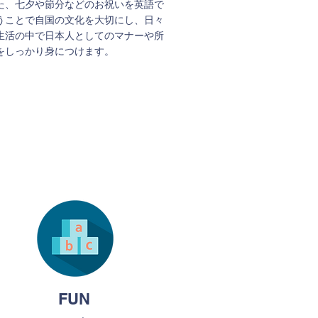
た、七夕や節分などのお祝いを英語で
うことで自国の文化を大切にし、日々
生活の中で日本人としてのマナーや所
をしっかり身につけます。
FUN
とにかく楽しい！
ての学びは「楽しい」から始まりま
。「楽しい」からもっと話したくな
、もっと学びたくなる、もっと挑戦し
FUN
くなる授業をご提供しています。