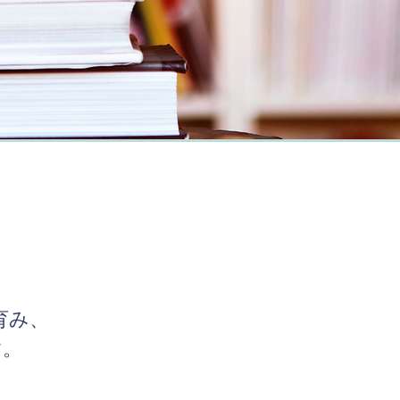
育み、
育み、
す。
す。