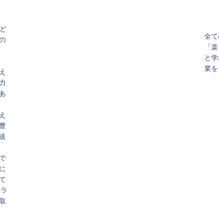
得す
でス
。
ど
プロ
全て
の
よ
「楽
ま
と学
自立
業を
え
てい
力
あ
切に
、書
え
てい
豊
送
で
に
て
ュラ
取