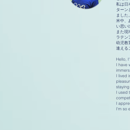
私は日
ターン
ました
米中、
い思い
また現
ラテン
幼児教
逢える
Hello, 
I have 
immersi
I lived
pleasur
staying
I used 
competi
I appre
I'm so e