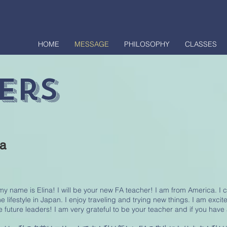
HOME
MESSAGE
PHILOSOPHY
CLASSES
ers
na
my name is Elina! I will be your new FA teacher! I am from America. I 
he lifestyle in Japan. I enjoy traveling and trying new things. I am exc
future leaders! I am very grateful to be your teacher and if you have