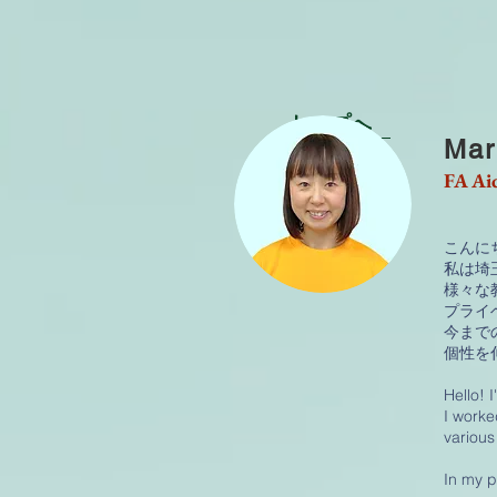
トップへ
Mar
FA Ai
こんに
私は埼
様々な
プライ
今まで
個性を
Hello! 
I worke
various
In my p