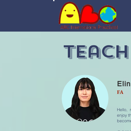
Teach
Eli
FA
Hello, 
enjoy t
become 