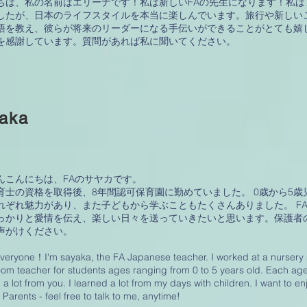
ちは、私の名前はエリーナです！私は新しいFAの先生になります！私はア
したが、日本のライフスタイルを本当に楽しんでいます。旅行や新しい
語を教え、彼らが将来のリーダーになる手伝いができることがとても嬉
を感謝しています。質問があれば私に聞いてください。
aka
んこんにちは、FAのサヤカです。
育士の資格を取得後、8年間認可保育園に勤めていました。 0歳から5
れぞれ魅力があり、また子どもから学ぶこともたくさんありました。 F
っかりと愛情を伝え、楽しい日々を送っていきたいと思います。保護者
声がけください。
veryone！I'm sayaka, the FA Japanese teacher. I worked at a nursery s
m teacher for students ages ranging from 0 to 5 years old. Each ag
 a lot from you. I learned a lot from my days with children. I want to e
 Parents - feel free to talk to me, anytime!