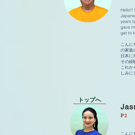
Hello!!
Japanes
years t
gave me
get to 
こんに
の家族
日本に
その経
これか
しみに
トップへ
Jas
P2
こんに