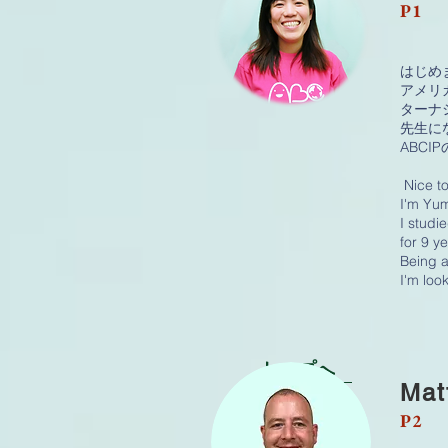
P1
はじめ
アメリ
ターナ
先生に
ABC
Nice t
I'm Yum
I studi
for 9 y
Being a
I'm loo
トップへ
Mat
P2