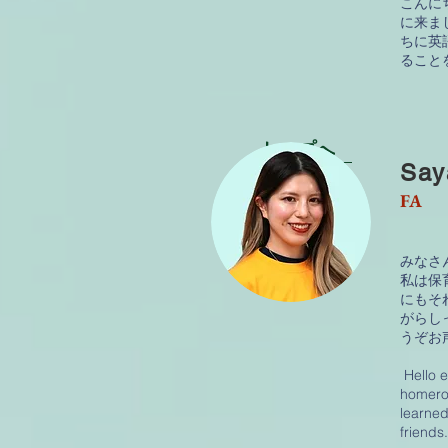
こんに
に来ま
ちに英
ること
トップへ
Say
FA
みなさ
私は保
にもそ
がらし
うぞお
Hello e
homeroo
learned
friends.