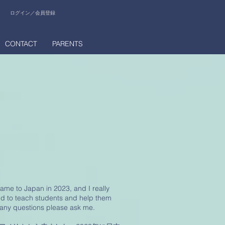
ログイン／会員登録
CONTACT
PARENTS
came to Japan in 2023, and I really
ited to teach students and help them
 any questions please ask me.