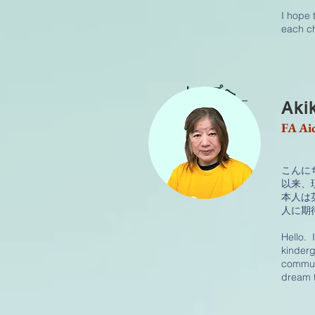
I hope 
each ch
トップへ
Aki
FA Ai
こんに
以来、
本人は
人に期
Hello. 
kinderg
communi
dream t