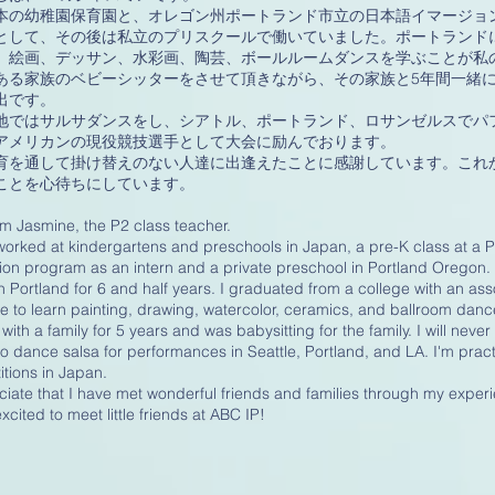
本の幼稚園保育園と、オレゴン州ポートランド市立の日本語イマージョ
として、その後は私立のプリスクールで働いていました。ポートランド
。絵画、デッサン、水彩画、陶芸、ボールルームダンスを学ぶことが私
ある家族のベビーシッターをさせて頂きながら、その家族と5年間一緒
出です。
地ではサルサダンスをし、シアトル、ポートランド、ロサンゼルスでパ
アメリカンの現役競技選手として大会に励んでおります。
育を通して掛け替えのない人達に出逢えたことに感謝しています。これか
ことを心待ちにしています。
I'm Jasmine, the P2 class teacher.
worked at kindergartens and preschools in Japan, a pre-K class at a 
on program as an intern and a private preschool in Portland Oregon.
 in Portland for 6 and half years. I graduated from a college with an as
e to learn painting, drawing, watercolor, ceramics, and ballroom dance.
 with a family for 5 years and was babysitting for the family. I will nev
to dance salsa for performances in Seattle, Portland, and LA. I'm prac
tions in Japan.
ciate that I have met wonderful friends and families through my exper
xcited to meet little friends at ABC IP!